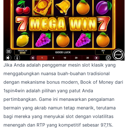
Jika Anda adalah penggemar mesin slot klasik yang
menggabungkan nuansa buah-buahan tradisional
dengan mekanisme bonus modern, Book of Money dari
1spin4win adalah pilihan yang patut Anda
pertimbangkan. Game ini menawarkan pengalaman
bermain yang akrab namun tetap menarik, terutama
bagi mereka yang menyukai slot dengan volatilitas
menengah dan RTP yang kompetitif sebesar 97,1%.