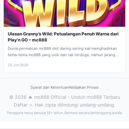
Ulasan Granny’s Wild: Petualangan Penuh Warna dari
Play’n GO – mc888
Dunia permainan mc888 slot daring sering kali menghadirkan
tema-tema mc888 yang unik dan tak terduga, namun jarang
sekali kita menemukan...
23 Jun 2026
Syarat dan Ketentuan
Kebijakan Privasi
© 2026 🔥 mc888 Official - Unduh mc888 Terbaru
Daftar ⭐. Hak cipta dilindungi undang-undang.
Pengguna harus berusia 18+ tahun. Bermain secara bertanggung jawab.