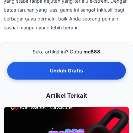
yang stabil tanpa kejutan yang terlalu ekstrem. Dengan
batas taruhan yang luas, game ini sangat inklusif bagi
berbagai gaya bermain, baik Anda seorang pemain
kasual maupun yang lebih berani.
Suka artikel ini? Coba
mc888
Unduh Gratis
Artikel Terkait