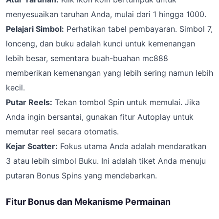
menyesuaikan taruhan Anda, mulai dari 1 hingga 1000.
Pelajari Simbol:
Perhatikan tabel pembayaran. Simbol 7,
lonceng, dan buku adalah kunci untuk kemenangan
lebih besar, sementara buah-buahan mc888
memberikan kemenangan yang lebih sering namun lebih
kecil.
Putar Reels:
Tekan tombol Spin untuk memulai. Jika
Anda ingin bersantai, gunakan fitur Autoplay untuk
memutar reel secara otomatis.
Kejar Scatter:
Fokus utama Anda adalah mendaratkan
3 atau lebih simbol Buku. Ini adalah tiket Anda menuju
putaran Bonus Spins yang mendebarkan.
Fitur Bonus dan Mekanisme Permainan