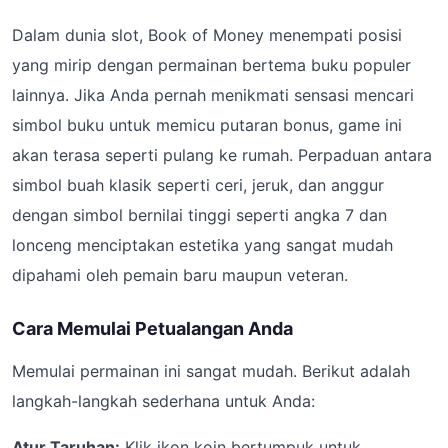
Dalam dunia slot, Book of Money menempati posisi
yang mirip dengan permainan bertema buku populer
lainnya. Jika Anda pernah menikmati sensasi mencari
simbol buku untuk memicu putaran bonus, game ini
akan terasa seperti pulang ke rumah. Perpaduan antara
simbol buah klasik seperti ceri, jeruk, dan anggur
dengan simbol bernilai tinggi seperti angka 7 dan
lonceng menciptakan estetika yang sangat mudah
dipahami oleh pemain baru maupun veteran.
Cara Memulai Petualangan Anda
Memulai permainan ini sangat mudah. Berikut adalah
langkah-langkah sederhana untuk Anda:
Atur Taruhan:
Klik ikon koin bertumpuk untuk