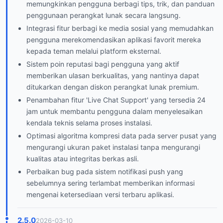
memungkinkan pengguna berbagi tips, trik, dan panduan
penggunaan perangkat lunak secara langsung.
Integrasi fitur berbagi ke media sosial yang memudahkan
pengguna merekomendasikan aplikasi favorit mereka
kepada teman melalui platform eksternal.
Sistem poin reputasi bagi pengguna yang aktif
memberikan ulasan berkualitas, yang nantinya dapat
ditukarkan dengan diskon perangkat lunak premium.
Penambahan fitur 'Live Chat Support' yang tersedia 24
jam untuk membantu pengguna dalam menyelesaikan
kendala teknis selama proses instalasi.
Optimasi algoritma kompresi data pada server pusat yang
mengurangi ukuran paket instalasi tanpa mengurangi
kualitas atau integritas berkas asli.
Perbaikan bug pada sistem notifikasi push yang
sebelumnya sering terlambat memberikan informasi
mengenai ketersediaan versi terbaru aplikasi.
2.5.0
2026-03-10