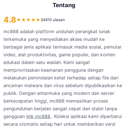
Tentang
4.8
★
★
★
★
★
34610 ulasan
mc888 adalah platform unduhan perangkat lunak
terkemuka yang menyediakan akses mudah ke
berbagai jenis aplikasi termasuk media sosial, pemutar
video, alat produktivitas, game populer, dan konten
edukasi dalam satu wadah. Kami sangat
memprioritaskan keamanan pengguna dengan
melakukan pemindaian ketat terhadap setiap file dari
ancaman malware dan virus sebelum dipublikasikan ke
publik. Dengan antarmuka yang modern dan server
berkecepatan tinggi, mc888 memastikan proses
pengunduhan berjalan sangat cepat dan stabil tanpa
gangguan
link mc888
.. Koleksi aplikasi kami diperbarui
secara otomatis setiap hari untuk memberikan versi