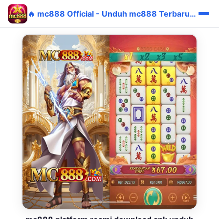
🔥 mc888 Official - Unduh mc888 Terbaru Daftar ⭐