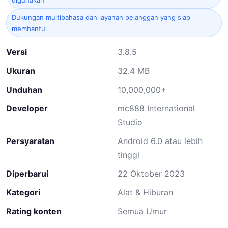
digunakan
Dukungan multibahasa dan layanan pelanggan yang siap
membantu
Versi
3.8.5
Ukuran
32.4 MB
Unduhan
10,000,000+
Developer
mc888 International
Studio
Persyaratan
Android 6.0 atau lebih
tinggi
Diperbarui
22 Oktober 2023
Kategori
Alat & Hiburan
Rating konten
Semua Umur