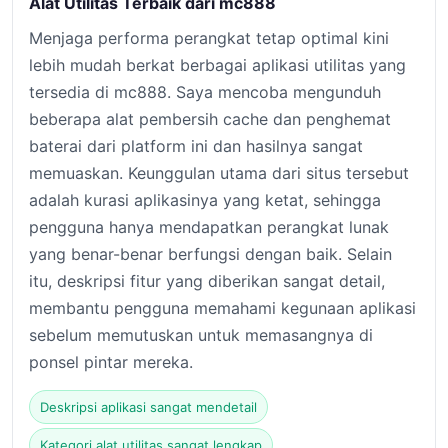
Alat Utilitas Terbaik dari mc888
Menjaga performa perangkat tetap optimal kini
lebih mudah berkat berbagai aplikasi utilitas yang
tersedia di mc888. Saya mencoba mengunduh
beberapa alat pembersih cache dan penghemat
baterai dari platform ini dan hasilnya sangat
memuaskan. Keunggulan utama dari situs tersebut
adalah kurasi aplikasinya yang ketat, sehingga
pengguna hanya mendapatkan perangkat lunak
yang benar-benar berfungsi dengan baik. Selain
itu, deskripsi fitur yang diberikan sangat detail,
membantu pengguna memahami kegunaan aplikasi
sebelum memutuskan untuk memasangnya di
ponsel pintar mereka.
Deskripsi aplikasi sangat mendetail
Kategori alat utilitas sangat lengkap