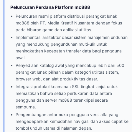
Peluncuran Perdana Platform mc888
Peluncuran resmi platform distribusi perangkat lunak
mc888 oleh PT. Media Kreatif Nusantara dengan fokus
pada hiburan game dan aplikasi utilitas.
Implementasi arsitektur dasar sistem manajemen unduhan
yang mendukung pengunduhan multi-ulir untuk
meningkatkan kecepatan transfer data bagi pengguna
awal.
Penyediaan katalog awal yang mencakup lebih dari 500
perangkat lunak pilihan dalam kategori utilitas sistem,
browser web, dan alat produktivitas dasar.
Integrasi protokol keamanan SSL tingkat lanjut untuk
memastikan bahwa setiap pertukaran data antara
pengguna dan server mc888 terenkripsi secara
sempurna.
Pengembangan antarmuka pengguna versi alfa yang
mengedepankan kemudahan navigasi dan akses cepat ke
tombol unduh utama di halaman depan.