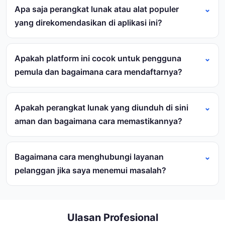
Apa saja perangkat lunak atau alat populer
yang direkomendasikan di aplikasi ini?
Apakah platform ini cocok untuk pengguna
pemula dan bagaimana cara mendaftarnya?
Apakah perangkat lunak yang diunduh di sini
aman dan bagaimana cara memastikannya?
Bagaimana cara menghubungi layanan
pelanggan jika saya menemui masalah?
Ulasan Profesional