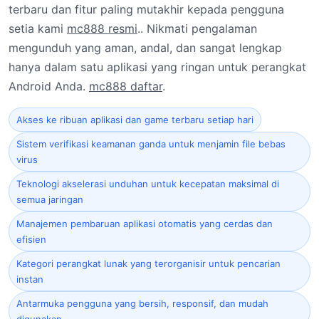
terbaru dan fitur paling mutakhir kepada pengguna
setia kami
mc888 resmi
.. Nikmati pengalaman
mengunduh yang aman, andal, dan sangat lengkap
hanya dalam satu aplikasi yang ringan untuk perangkat
Android Anda.
mc888 daftar
.
Akses ke ribuan aplikasi dan game terbaru setiap hari
Sistem verifikasi keamanan ganda untuk menjamin file bebas
virus
Teknologi akselerasi unduhan untuk kecepatan maksimal di
semua jaringan
Manajemen pembaruan aplikasi otomatis yang cerdas dan
efisien
Kategori perangkat lunak yang terorganisir untuk pencarian
instan
Antarmuka pengguna yang bersih, responsif, dan mudah