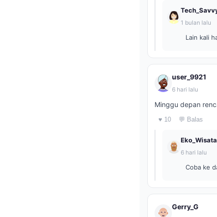
Tech_Savv
1 bulan lalu
Lain kali
user_9921
6 hari lalu
Minggu depan renca
♥ 10
💬 Balas
Eko_Wisata
6 hari lalu
Coba ke da
Gerry_G