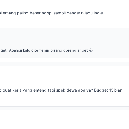
 emang paling bener ngopi sambil dengerin lagu indie.
get! Apalagi kalo ditemenin pisang goreng anget 👍
 buat kerja yang enteng tapi spek dewa apa ya? Budget 15jt-an.