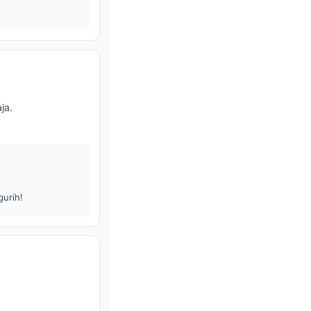
ja.
gurih!