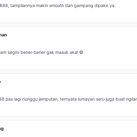
c888, tampilannya makin smooth dan gampang dipake ya.
han
jam segini bener-bener gak masuk akal 💀
o
8 pas lagi nunggu jemputan, ternyata lumayan seru juga buat ngila
ng