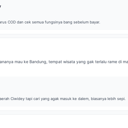
y
 harus COD dan cek semua fungsinya bang sebelum bayar.
nanya mau ke Bandung, tempat wisata yang gak terlalu rame di m
erah Ciwidey tapi cari yang agak masuk ke dalem, biasanya lebih sepi.