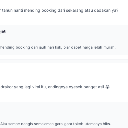
ir tahun nanti mending booking dari sekarang atau dadakan ya?
jati
ending booking dari jauh hari kak, biar dapet harga lebih murah.
 drakor yang lagi viral itu, endingnya nyesek banget asli 😭
 Aku sampe nangis semalaman gara-gara tokoh utamanya hiks.