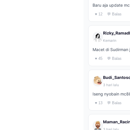
Baru aja update m
♥ 12
💬 Balas
Rizky_Ramad
Kemarin
Macet di Sudirman 
♥ 45
💬 Balas
Budi_Santos
3 hari lalu
Iseng nyobain mc88
♥ 13
💬 Balas
Maman_Raci
3 hari lalu