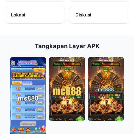
Lokasi
Diskusi
Tangkapan Layar APK