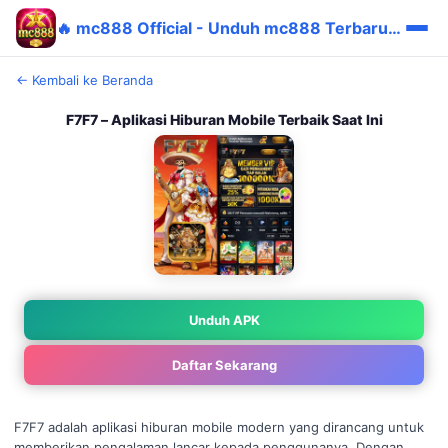
🔥 mc888 Official - Unduh mc888 Terbaru Daftar ⭐
← Kembali ke Beranda
F7F7 – Aplikasi Hiburan Mobile Terbaik Saat Ini
Unduh APK
Daftar Sekarang
F7F7 adalah aplikasi hiburan mobile modern yang dirancang untuk
memberikan pengalaman lancar kepada penggunanya. Dengan